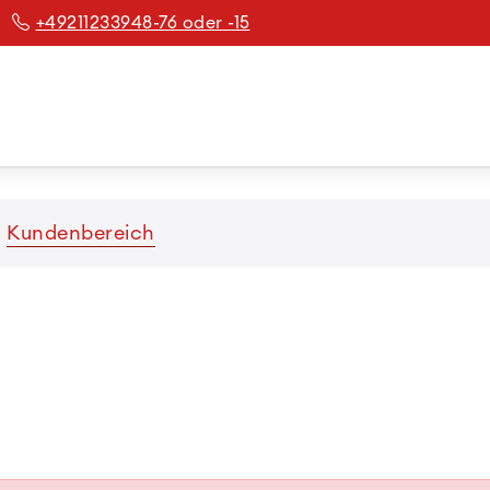
+49211233948-76 oder -15
Kundenbereich