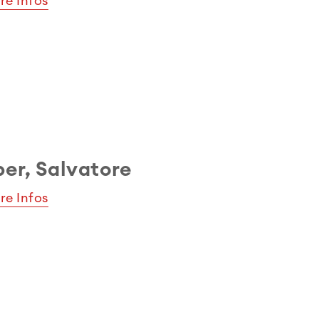
re Infos
er, Salvatore
re Infos