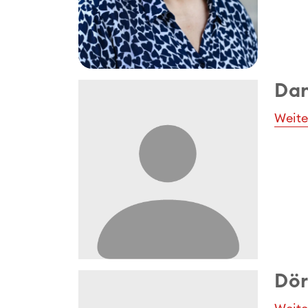
Dan
Weite
Dör