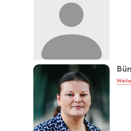
Bün
Weite