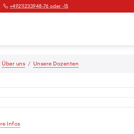
+49211233948-76 oder -15
Über uns
Unsere Dozenten
re Infos